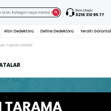
Bize Ulaşın:
0216 310 95 77
Altın Dedektörü
Define Dedektörü
Yeraltı Görünt
ken Yapılan Hatalar
HATALAR