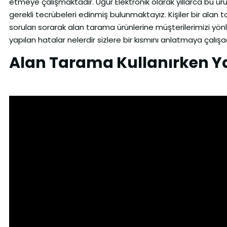
etmeye çalışmaktadır. Uğur Elektronik olarak yıllarca bu 
gerekli tecrübeleri edinmiş bulunmaktayız. Kişiler bir al
soruları sorarak alan tarama ürünlerine müşterilerimizi yönle
yapılan hatalar nelerdir sizlere bir kısmını anlatmaya çalışa
Alan Tarama Kullanırken Y