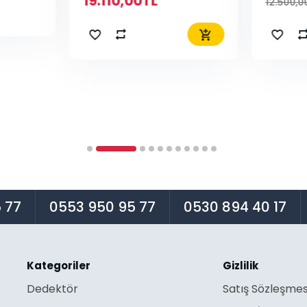
19.110,00TL
12.500,0
 77
0553 950 95 77
0530 894 40 17
Kategoriler
Gizlilik
Dedektör
Satış Sözleşmes