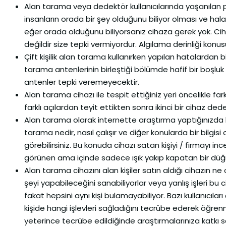
Alan tarama veya dedektör kullanıcılarında yaşanılan 
insanların orada bir şey olduğunu biliyor olması ve ha
eğer orada olduğunu biliyorsanız cihaza gerek yok. C
değildir size tepki vermiyordur. Algılama derinliği konu
Çift kişilik alan tarama kullanırken yapılan hatalardan b
tarama antenlerinin birleştiği bölümde hafif bir boşluk 
antenler tepki veremeyecektir.
Alan tarama cihazı ile tespit ettiğiniz yeri öncelikle fa
farklı açılardan teyit ettikten sonra ikinci bir cihaz d
Alan tarama olarak internette araştırma yaptığınızda bi
tarama nedir, nasıl çalışır ve diğer konularda bir bilgi
görebilirsiniz. Bu konuda cihazı satan kişiyi / firmayı i
görünen ama içinde sadece ışık yakıp kapatan bir düğme
Alan tarama cihazını alan kişiler satın aldığı cihazın n
şeyi yapabileceğini sanabiliyorlar veya yanlış işleri bu c
fakat hepsini aynı kişi bulamayabiliyor. Bazı kullanıcıl
kişide hangi işlevleri sağladığını tecrübe ederek öğren
yeterince tecrübe edildiğinde araştırmalarınıza katkı sa