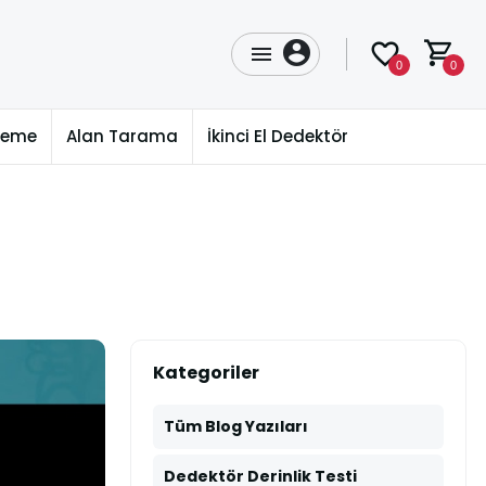
0
0
üleme
Alan Tarama
İkinci El Dedektör
Kategoriler
Tüm Blog Yazıları
Dedektör Derinlik Testi