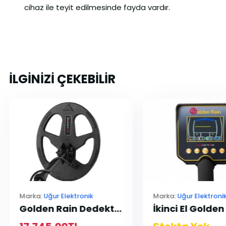
cihaz ile teyit edilmesinde fayda vardır.
İLGİNİZİ ÇEKEBİLİR
Marka:
Uğur Elektronik
Marka:
Uğur Elektroni
Golden Rain Dedektör 31cm Arama Başlığı