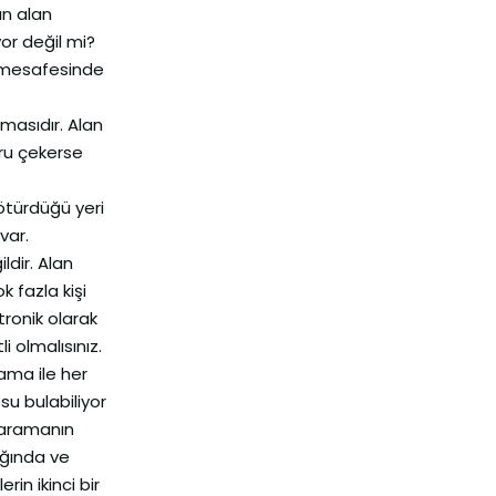
ın alan
or değil mi?
a mesafesinde
lmasıdır. Alan
ğru çekerse
götürdüğü yeri
var.
ldir. Alan
k fazla kişi
tronik olarak
 olmalısınız.
rama ile her
 su bulabiliyor
 taramanın
ığında ve
in ikinci bir