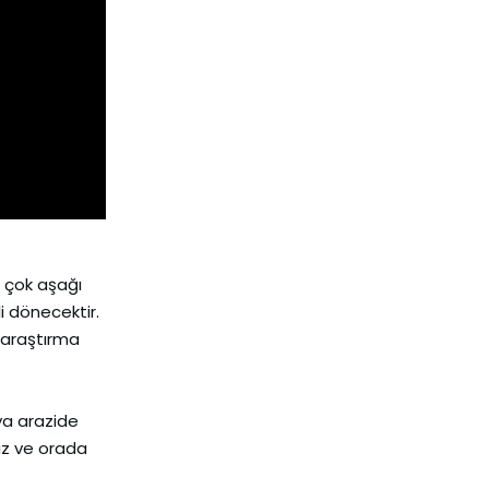
r çok aşağı
i dönecektir.
 araştırma
ya arazide
iz ve orada