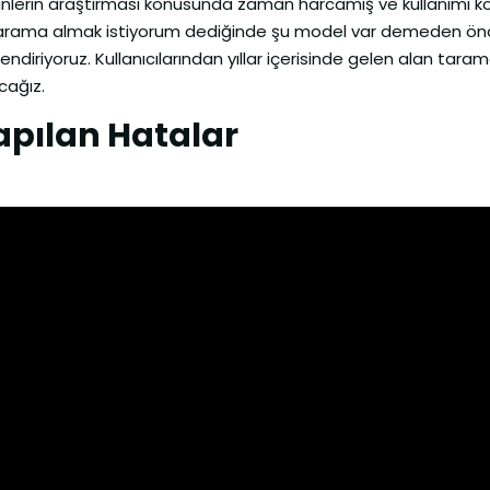
ürünlerin araştırması konusunda zaman harcamış ve kullanımı 
an tarama almak istiyorum dediğinde şu model var demeden ön
ndiriyoruz. Kullanıcılarından yıllar içerisinde gelen alan taram
cağız.
apılan Hatalar