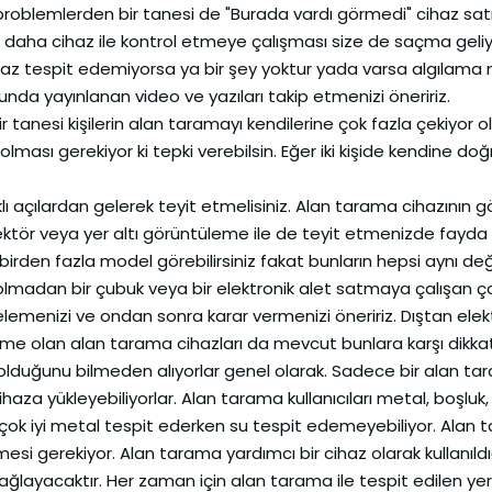
problemlerden bir tanesi de "Burada vardı görmedi" cihaz sat
la daha cihaz ile kontrol etmeye çalışması size de saçma geliy
ihaz tespit edemiyorsa ya bir şey yoktur yada varsa algılam
sunda yayınlanan video ve yazıları takip etmenizi öneririz.
ir tanesi kişilerin alan taramayı kendilerine çok fazla çekiyor o
olması gerekiyor ki tepki verebilsin. Eğer iki kişide kendine do
rklı açılardan gelerek teyit etmelisiniz. Alan tarama cihazının 
edektör veya yer altı görüntüleme ile de teyit etmenizde fayda 
rden fazla model görebilirsiniz fakat bunların hepsi aynı deği
si olmadan bir çubuk veya bir elektronik alet satmaya çalışan ço
ncelemenizi ve ondan sonra karar vermenizi öneririz. Dıştan elek
 olan alan tarama cihazları da mevcut bunlara karşı dikkatli
e olduğunu bilmeden alıyorlar genel olarak. Sadece bir alan ta
ihaza yükleyebiliyorlar. Alan tarama kullanıcıları metal, boşluk,
arı çok iyi metal tespit ederken su tespit edemeyebiliyor. Alan
mesi gerekiyor. Alan tarama yardımcı bir cihaz olarak kullanıld
ğlayacaktır. Her zaman için alan tarama ile tespit edilen yerler