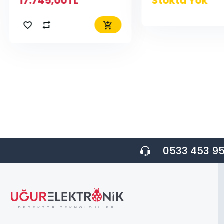
17.745,00TL
Stokta Yok
0533 453 95