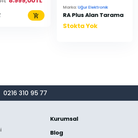
8.999,00TL
0TL
Marka:
Uğur Elektronik
RA Plus Alan Tarama
Stokta Yok
0216 310 95 77
Kurumsal
i
Blog