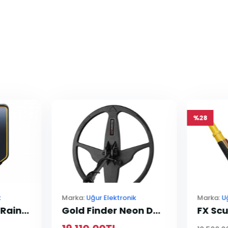
%28
k
Marka:
Uğur Elektronik
Marka:
U
İkinci El Golden Rain Pro Dedektör
Gold Finder Neon Dedektör 41cm Arama Başlığı