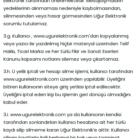
Elektronik tarafından önerilmektedir. Mesajlaşmaların
yedeklerinin alınmaması nedeniyle kaybolmasından,
silinmesinden veya hasar görmesinden Uğur Elektronik
sorumlu tutulamaz.
3.g. Kullanıcı , www.ugurelektronik.com'dan kopyalanmış
veya yazıcı ile yazdırılmış hiçbir materyal üzerinden Telif
Hakkı, Ticari Marka ve her türlü Fikir ve Sanat Eserleri
Kanunu kapsamı notlarını silemez veya çıkartamaz.
3.h. Ü yelik iptali ve hesap silme işlemi, kullanıcı tarafından
www.ugurelektronik.com üzerinden yapılabilir. Üyeliğini
bitiren kullanıcının siteye giriş yetkisi iptal edilecektir.
Üyeliğini iptal eden kişi bu işlemin geri dönüşü olmadığını
kabul eder.
3.i. www.ugurelektronik.com ya da kullanıcının kendisi
tarafından sonlandırılan kullanıcı hesabına ait her türlü
kaydı silip silmeme kararı Uğur Elektronik’e aittir. Kullanıcı
silinen kayıtlarla ilgili herhangi bir hak veya tazminat