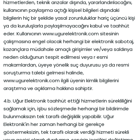
hizmetlerden, teknik arızalar dışında, yararlandırılacağını,
kullanıcının paylaşıma açtığı kişisel bilgileri dışındaki
bilgilerin hiç bir şekilde yasal zorunluluklar hariç üçüncü kişi
ya da kuruluşlarla paylaşılmayacağını kabul ve taahhüt
eder. Kullanıcının www.ugurelektronik.com sitesinin
çalışmasına engel olacak herhangi bir elektronik sabotaj,
kazançlara müdahale amaçlı girişimler ve/veya saldırıya
neden olduğunun tespit edilmesi veya r esmi
makamlardan, üyeye yönelik suç duyurusu ya da resmi
soruşturma talebi gelmesi halinde,
www.ugurelektronik.com ilgili üyenin kimlik bilgilerini
araştırma ve açıklama hakkına sahiptir.
4.b. Uğur Elektronik taahhüt ettiği hizmetlerin sürekliliğini
sağlamak için, işbu sözleşmede herhangi bir bildirimde
bulunmaksızın tek taraflı değişiklik yapabilir. Uğur
Elektronik'in her zaman herhangi bir gerekçe
göstermeksizin, tek taraflı olarak verdiği hizmeti sürekli
veya geçici olarak durdurma, servisin içeriğini değiştirme