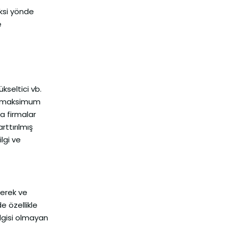
eksi yönde
e
kseltici vb.
unu maksimum
ya firmalar
ttırılmış
lgi ve
yerek ve
e özellikle
lgisi olmayan