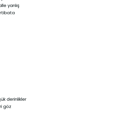
lle yanlış
irtibata
ük derinlikler
ri göz