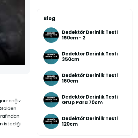
Blog
Dedektör Derinlik Testi
150cm - 2
Dedektör Derinlik Testi
350cm
Dedektör Derinlik Testi
160cm
Dedektör Derinlik Testi
 göreceğiz.
Grup Para 70cm
a Golden
arafından
Dedektör Derinlik Testi
n istediği
120cm