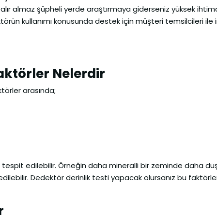
lır almaz şüpheli yerde araştırmaya giderseniz yüksek ihtima
örün kullanımı konusunda destek için müşteri temsilcileri ile 
aktörler Nelerdir
törler arasında;
n tespit edilebilir. Örneğin daha mineralli bir zeminde daha düş
ilebilir. Dedektör derinlik testi yapacak olursanız bu faktörle
r