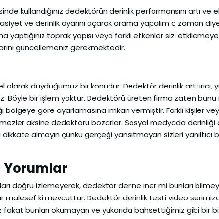
nde kullandığınız dedektörün derinlik performansını artı ve 
ssasiyet ve derinlik ayarını açarak arama yapalım o zaman diy
a yaptığınız toprak yapısı veya farklı etkenler sizi etkilemeye
ayarını güncellemeniz gerekmektedir.
l olarak duyduğumuz bir konudur. Dedektör derinlik arttırıcı, yü
rsiniz. Böyle bir işlem yoktur. Dedektörü üreten firma zaten b
ğı bölgeye göre ayarlamasına imkan vermiştir. Farklı kişiler ve
emezler aksine dedektörü bozarlar. Sosyal medyada derinliği ar
dikkate almayın çünkü gerçeği yansıtmayan sizleri yanıltıcı bi
ş Yorumlar
ları doğru izlemeyerek, dedektör derine iner mi bunları bilme
 malesef ki mevcuttur. Dedektör derinlik testi video serimizd
 fakat bunları okumayan ve yukarıda bahsettiğimiz gibi bir bi