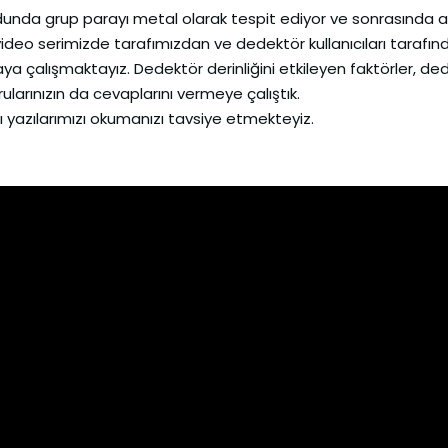
nda grup parayı metal olarak tespit ediyor ve sonrasında 
 video serimizde tarafımızdan ve dedektör kullanıcıları tarafın
maya çalışmaktayız. Dedektör derinliğini etkileyen faktörler, d
 sorularınızın da cevaplarını vermeye çalıştık.
cı yazılarımızı okumanızı tavsiye etmekteyiz.