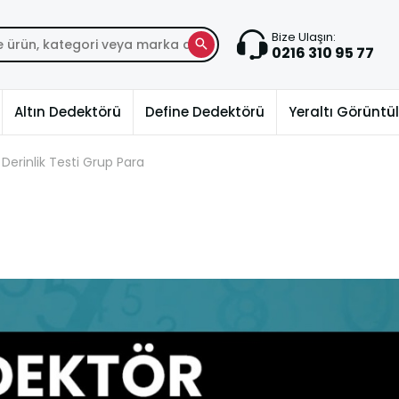
Bize Ulaşın:
0216 310 95 77
Altın Dedektörü
Define Dedektörü
Yeraltı Görünt
Derinlik Testi Grup Para