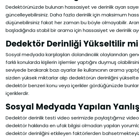
Dedektörünüzde bulunan hassasiyet ve derinlik ayarı sayesi
güncelleyebilirsiniz. Daha fazla derinlik için maksimum ha
düşünebilirsiniz fakat her zaman bu böyle olmayabilir. Aram
başladığında stabil bir arama için hassasiyet ve derinlik 
Dedektör Derinliği Yükseltilir mi
Sosyal medyada karşılaşılan dolandırıcılık olaylarından gene
farklı konularda kişilerin işlemler yaptığını duymuş olabili
seviyede bırakarak bazı ayarlar ile kullanıcının arama yaptı
sizden yüksek miktarlar alıp dedektörün derinliğini yükselt
dedektör benzeri konu veya içerikler gördüğünüzde bunları 
içeriklerdir.
Sosyal Medyada Yapılan Yanlı
Dedektör derinlik testi video serimizde paylaştığımız video
dedektör hakkında en ufak bilgisi olmadan yapılan yorumlar
dedektör derinliğini etkileyen faktörlerden bahsetmekteyiz