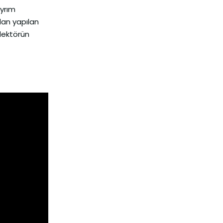
ayrım
dan yapılan
edektörün