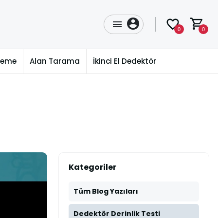
0
0
üleme
Alan Tarama
İkinci El Dedektör
Kategoriler
Tüm Blog Yazıları
Dedektör Derinlik Testi