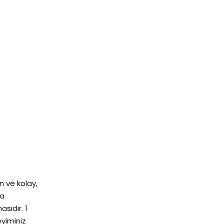
n ve kolay,
ma
sıdır. 1
yiminiz