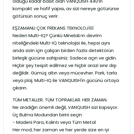
olduğu kadar basit olan VANQUISH 440’ın
kompakt ve hafif yapısı, av sizi nereye götürürse
götürsün sonuç verir.
EŞZAMANLI ÇOK FREKANS TEKNOLOJİSİ
Neden Multi-IQ? Çünkü Minelab’ın devrim
niteliğindeki Multi-IQ teknolojisi ile, hepsi aynı
anda sizin için çalışan birden fazla detektörün
birleşik gücüne sahipsiniz. Sadece açın ve gidin.
Hiçbir şey tespit edilmez ve hiçbir arazi sınır dışı
değildir. Gümüş altın veya mücevher. Park, tarla
veya plaj. Multi-IQ ile VANQUISH'in gücünü ortaya
çıkarın.
TÜM METALLER. TÜM TOPRAKLAR. HER ZAMAN.
Ne aradığın önemli değil, VANQUISH sizi kapsıyor.
Üç Bulma Modundan birini seçin
- Madeni Para, Kalıntı veya Tüm Metal
Her mod, her zaman ve her yerde size en iyi