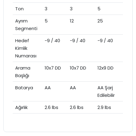
Ton
3
3
5
Ayrım
5
12
25
Segmenti
Hedef
-9 / 40
-9 / 40
-9 / 40
Kimlik
Numarası
Arama
10x7 DD
10x7 DD
12x9 DD
Başlığı
Batarya
AA
AA
AA Şarj
Edilebilir
Ağırlık
2.6 lbs
2.6 lbs
2.9 lbs