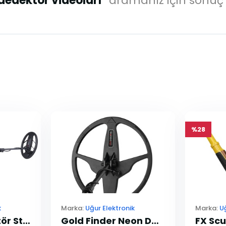
 dedektör videoları"
aramanız için sonuç
%28
k
Marka:
Uğur Elektronik
Marka:
U
Orenda Dedektör Standart Paket
Gold Finder Neon Dedektör 41cm Arama Başlığı