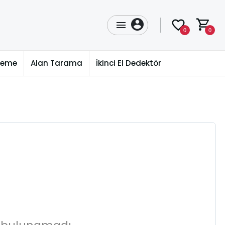
0
0
üleme
Alan Tarama
İkinci El Dedektör