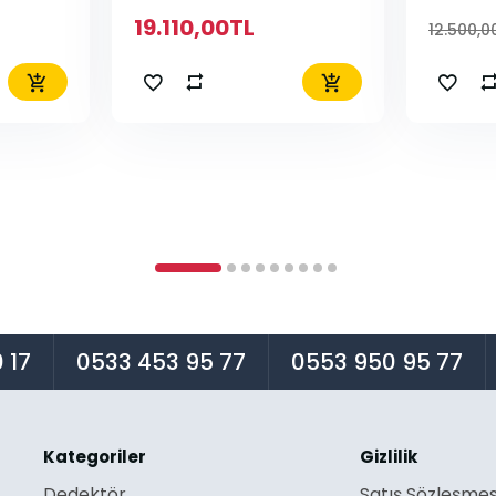
19.110,00TL
12.500,0
 17
0533 453 95 77
0553 950 95 77
Kategoriler
Gizlilik
Dedektör
Satış Sözleşmes