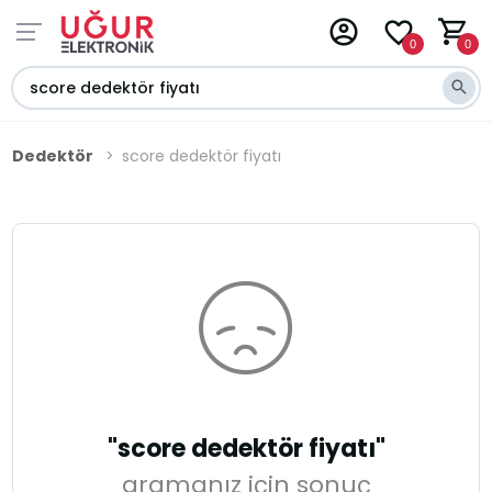
0
0
Dedektör
score dedektör fiyatı
"score dedektör fiyatı"
aramanız için sonuç