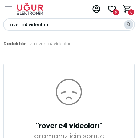
0
0
Dedektör
rover c4 videoları
"rover c4 videoları"
aramanız için sonuç