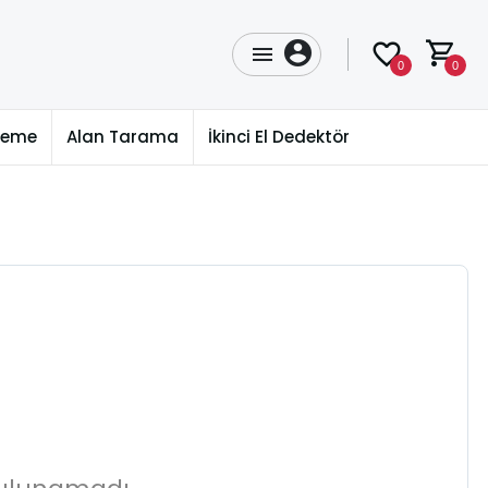
0
0
üleme
Alan Tarama
İkinci El Dedektör