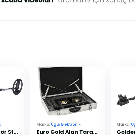
 scuba videoları"
aramanız için sonuç b
k
Marka:
Uğur Elektronik
Marka:
U
Orenda Dedektör Standart Paket
Euro Gold Alan Tarama