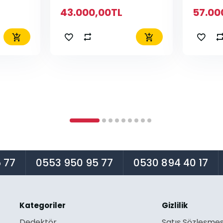
43.000,00TL
57.00
 77
0553 950 95 77
0530 894 40 17
Kategoriler
Gizlilik
Dedektör
Satış Sözleşmes