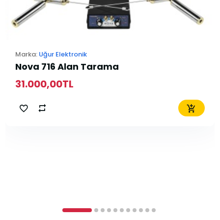
rka:
Uğur Elektronik
ova 716 Alan Tarama
1.000,00TL
Ma
3