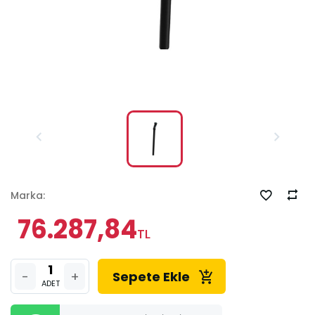
Marka:
76.287,84
TL
-
+
Sepete Ekle