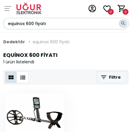
0
0
Dedektör
equinox 600 fiyatı
EQUINOX 600 FIYATI
1 ürün listelendi
Filtre