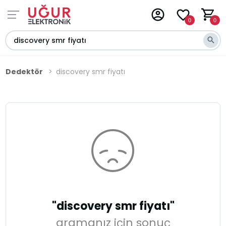
0
0
Dedektör
discovery smr fiyatı
"discovery smr fiyatı"
aramanız için sonuç