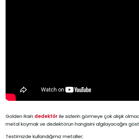
Golden Rain
dedektör
ile sizlerin görmeye çok alışık olmad
metal koymak ve dedektörün hangisini algılayacağını gös
Testimizde kullandığımız metaller;