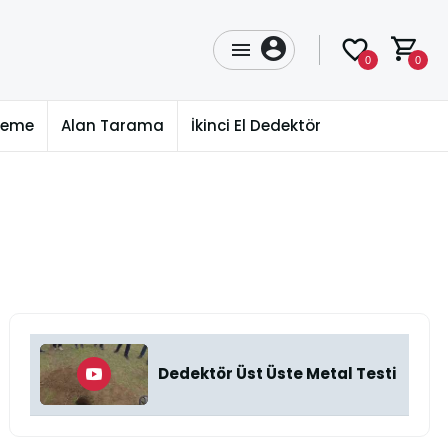
0
0
üleme
Alan Tarama
İkinci El Dedektör
Dedektör Üst Üste Metal Testi