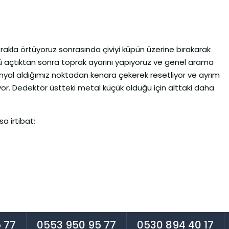
prakla örtüyoruz sonrasında çiviyi küpün üzerine bırakarak
ü açtıktan sonra toprak ayarını yapıyoruz ve genel arama
nyal aldığımız noktadan kenara çekerek resetliyor ve ayrım
or. Dedektör üstteki metal küçük olduğu için alttaki daha
a irtibat;
 77
0553 950 95 77
0530 894 40 17