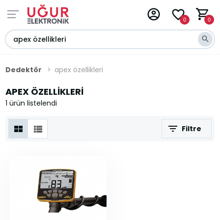
0
0
Dedektör
apex özellikleri
APEX ÖZELLIKLERI
1 ürün listelendi
Filtre