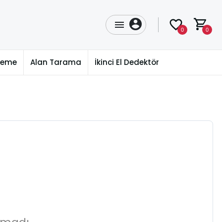
0
0
üleme
Alan Tarama
İkinci El Dedektör