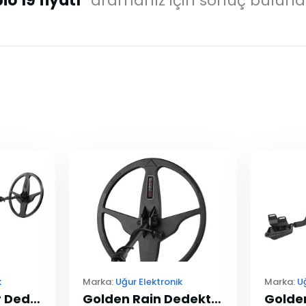
io 19 fiyatı"
aramanız için sonuç bulun
k
Marka:
Uğur Elektronik
Marka:
U
Golden Warrior Dedektör
Golden Rain Dedektör 41cm Arama Başlığı