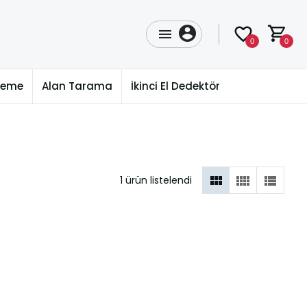
0
0
üleme
Alan Tarama
İkinci El Dedektör
1 ürün listelendi