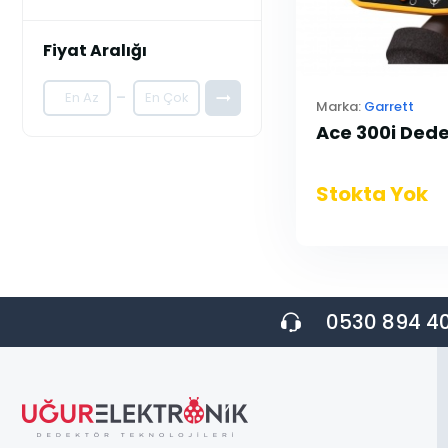
Fiyat Aralığı
-
Marka:
Garrett
Ace 300i Ded
Stokta Yok
0530 894 40