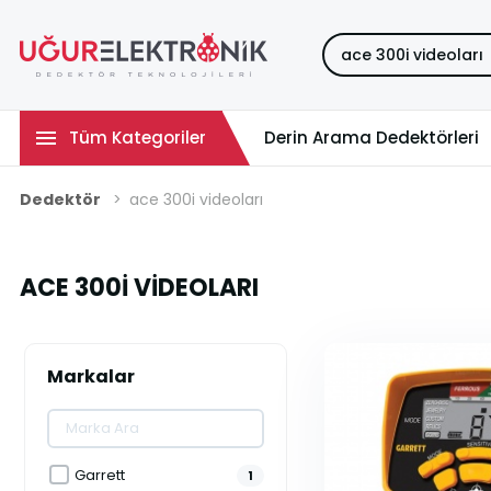
Tüm Kategoriler
Derin Arama Dedektörleri
Dedektör
ace 300i videoları
ACE 300I VIDEOLARI
Markalar
Garrett
1